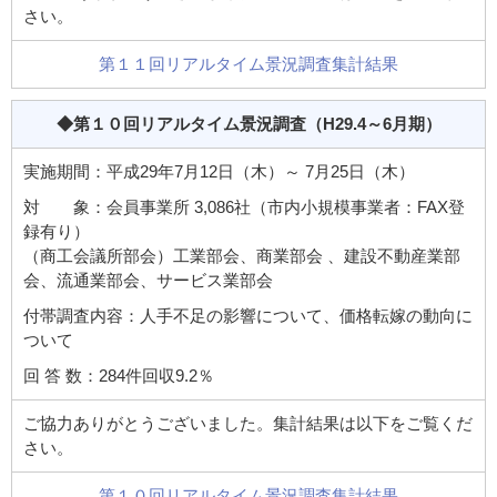
さい。
第１１回リアルタイム景況調査集計結果
◆第１０回リアルタイム景況調査
（H29.4～6月期）
実施期間：平成29年7月12日（木）～ 7月25日（木）
対 象：会員事業所 3,086社（市内小規模事業者：FAX登
録有り）
（商工会議所部会）工業部会、商業部会 、建設不動産業部
会、流通業部会、サービス業部会
付帯調査内容：人手不足の影響について、価格転嫁の動向に
ついて
回 答 数：284件回収9.2％
ご協力ありがとうございました。集計結果は以下をご覧くだ
さい。
第１０回リアルタイム景況調査集計結果