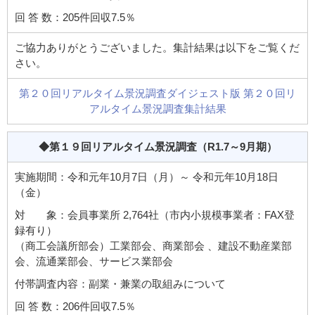
回 答 数：205件回収7.5％
ご協力ありがとうございました。集計結果は以下をご覧くだ
さい。
第２０回リアルタイム景況調査ダイジェスト版
第２０回リ
アルタイム景況調査集計結果
◆第１９回リアルタイム景況調査
（R1.7～9月期）
実施期間：令和元年10月7日（月）～ 令和元年10月18日
（金）
対 象：会員事業所 2,764社（市内小規模事業者：FAX登
録有り）
（商工会議所部会）工業部会、商業部会 、建設不動産業部
会、流通業部会、サービス業部会
付帯調査内容：副業・兼業の取組みについて
回 答 数：206件回収7.5％