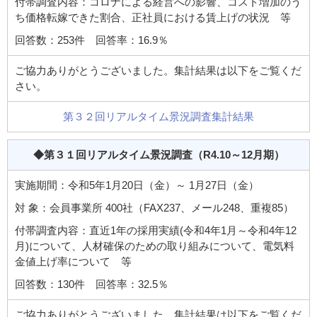
付帯調査内容：コロナによる経営への影響、コスト増加のう
ち価格転嫁できた割合、正社員における賃上げの状況 等
回答数：253件 回答率：16.9％
ご協力ありがとうございました。集計結果は以下をご覧くだ
さい。
第３２回リアルタイム景況調査集計結果
◆第３１回リアルタイム景況調査
（R4.10～12月期）
実施期間：令和5年1月20日（金）～ 1月27日（金）
対 象：会員事業所 400社（FAX237、メール248、重複85）
付帯調査内容：直近1年の採用実績(令和4年1月～令和4年12
月)について、人材確保のための取り組みについて、電気料
金値上げ率について 等
回答数：130件 回答率：32.5％
ご協力ありがとうございました。集計結果は以下をご覧くだ