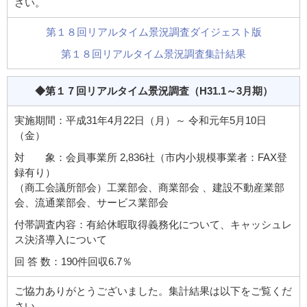
さい。
第１８回リアルタイム景況調査ダイジェスト版
第１８回リアルタイム景況調査集計結果
◆第１７回リアルタイム景況調査
（H31.1～3月期）
実施期間：平成31年4月22日（月）～ 令和元年5月10日
（金）
対 象：会員事業所 2,836社（市内小規模事業者：FAX登
録有り）
（商工会議所部会）工業部会、商業部会 、建設不動産業部
会、流通業部会、サービス業部会
付帯調査内容：有給休暇取得義務化について、キャッシュレ
ス決済導入について
回 答 数：190件回収6.7％
ご協力ありがとうございました。集計結果は以下をご覧くだ
さい。