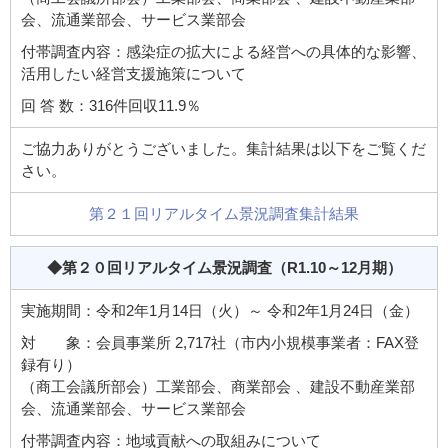
会、流通業部会、サービス業部会
付帯調査内容：感染症の拡大による経営への具体的な影響、
活用したい経営支援施策について
回 答 数：316件回収11.9％
ご協力ありがとうございました。集計結果は以下をご覧くだ
さい。
第２１回リアルタイム景況調査集計結果
◆第２０回リアルタイム景況調査
（R1.10～12月期）
実施期間：令和2年1月14日（火）～ 令和2年1月24日（金）
対 象：会員事業所 2,717社（市内小規模事業者：FAX登
録有り）
（商工会議所部会）工業部会、商業部会 、建設不動産業部
会、流通業部会、サービス業部会
付帯調査内容：地域貢献への取組みについて