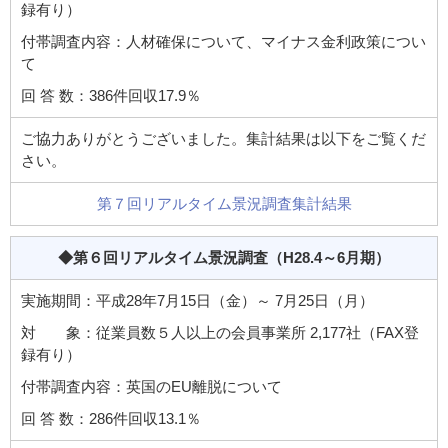
録有り）
付帯調査内容：人材確保について、マイナス金利政策につい
て
回 答 数：386件回収17.9％
ご協力ありがとうございました。集計結果は以下をご覧くだ
さい。
第７回リアルタイム景況調査集計結果
◆第６回リアルタイム景況調査
（H28.4～6月期）
実施期間：平成28年7月15日（金）～ 7月25日（月）
対 象：従業員数５人以上の会員事業所 2,177社（FAX登
録有り）
付帯調査内容：英国のEU離脱について
回 答 数：286件回収13.1％