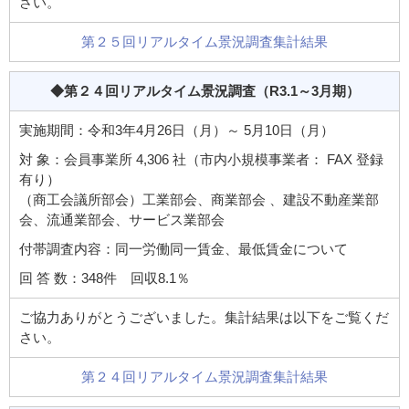
さい。
第２５回リアルタイム景況調査集計結果
◆第２４回リアルタイム景況調査
（R3.1～3月期）
実施期間：令和3年4月26日（月）～ 5月10日（月）
対 象：会員事業所 4,306 社（市内小規模事業者： FAX 登録
有り）
（商工会議所部会）工業部会、商業部会 、建設不動産業部
会、流通業部会、サービス業部会
付帯調査内容：同一労働同一賃金、最低賃金について
回 答 数：348件 回収8.1％
ご協力ありがとうございました。集計結果は以下をご覧くだ
さい。
第２４回リアルタイム景況調査集計結果