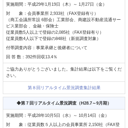
実施期間：平成29年1月19日（木）～ 1月27日（金）
対 象：会員事業所 2,933社（FAX登録有り）
（商工会議所常設 6部会）工業部会、商建設不動産流通サー
ビス業部会 、金融・保険士
従業員数5人以上で登録の2,085社（FAX登録有り）
従業員数4人以下で登録の848社（新規調査対象）
付帯調査内容：事業承継と後継者について
回 答 数：392件回収13.4％
ご協力ありがとうございました。集計結果は以下をご覧くだ
さい。
第８回リアルタイム景況調査集計結果
◆第７回リアルタイム景況調査
（H28.7～9月期）
実施期間：平成28年10月5日（水）～ 10月14日（金）
対 象：従業員数５人以上の会員事業所 2,150社（FAX登