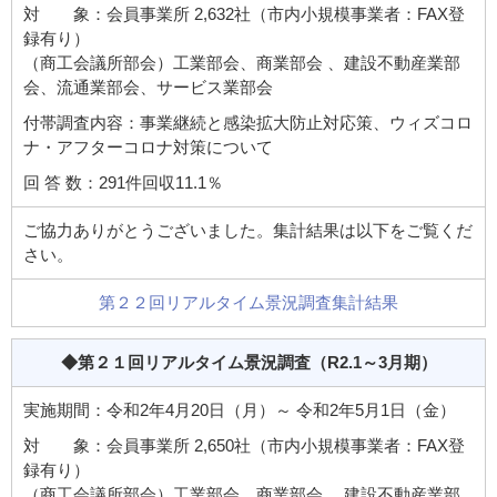
対 象：会員事業所 2,632社（市内小規模事業者：FAX登
録有り）
（商工会議所部会）工業部会、商業部会 、建設不動産業部
会、流通業部会、サービス業部会
付帯調査内容：事業継続と感染拡大防止対応策、ウィズコロ
ナ・アフターコロナ対策について
回 答 数：291件回収11.1％
ご協力ありがとうございました。集計結果は以下をご覧くだ
さい。
第２２回リアルタイム景況調査集計結果
◆第２１回リアルタイム景況調査
（R2.1～3月期）
実施期間：令和2年4月20日（月）～ 令和2年5月1日（金）
対 象：会員事業所 2,650社（市内小規模事業者：FAX登
録有り）
（商工会議所部会）工業部会、商業部会 、建設不動産業部