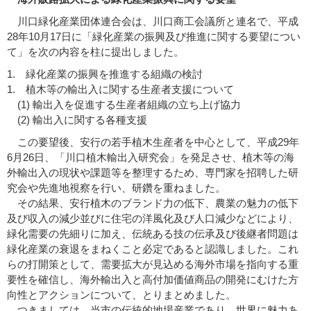
川口緑化産業団体連合会は、川口商工会議所と連名で、平成
28年10月17日に「緑化産業の振興及び推進に関する要望につい
て」を次の内容を柱に提出しました。
1. 緑化産業の振興を推進する組織の検討
1. 植木等の輸出入に関する生産者支援について
(1) 輸出入を促進する生産者組織の立ち上げ協力
(2) 輸出入に関する各種支援
この要望後、安行の若手植木生産者を中心として、平成29年
6月26日、「川口植木輸出入研究会」を発足させ、植木等の海
外輸出入の現状や課題等を整理するため、専門家を招聘した研
究会や先進地視察を行い、研鑽を重ねました。
その結果、安行植木のブランド力の低下、農業の魅力の低下
及び収入の減少並びに住宅の洋風化及び人口減少などにより、
緑化需要の先細りに加え、伝統ある技の伝承及び後継者問題は
緑化産業の衰退をまねくこと必定であると認識しました。これ
らの打開策として、需要拡大が見込める海外市場を指向する重
要性を確信し、海外輸出入と高付加価値商品の開発にむけた方
向性とアクションについて、とりまとめました。
つきましては、当市の伝統的地場産業であり、世界に魅力あ