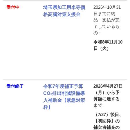
受付中
2026年10月31
埼玉県加工用米等価
日までに納
格高騰対策支援金
品・支払が完
了しているも
の：
令和8年11月10
日（火）
受付終了
2026年4月27日
令和7年度補正予算
（月）から予
CO₂排出削減設備導
算額に達する
入補助金【緊急対策
まで
枠】
（7/27）
後日、
【初回枠】の
補欠者補充の