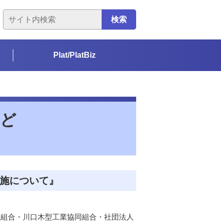
検索
Plat/PlatBiz
など
施について』
同組合・川口木型工業協同組合・社団法人