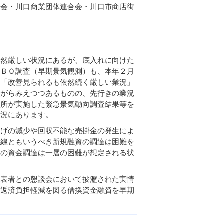
議会・川口商業団体連合会・川口市商店街
）
依然厳しい状況にあるが、底入れに向けた
ＯＢＯ調査（早期景気観測）も、本年２月
は「改善見られるも依然続く厳しい業況」
ながらみえつつあるものの、先行きの業況
議所が実施した緊急景気動向調査結果等を
状況にあります。
上げの減少や回収不能な売掛金の発生によ
命線ともいうべき新規融資の調達は困難を
後の資金調達は一層の困難が想定される状
代表者との懇談会において披瀝された実情
の返済負担軽減を図る借換資金融資を早期