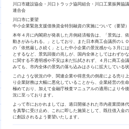
川口市建設協会・川口トラック協同組合・川口工業振興協
連合会
川口市に要望
中小企業緊急支援借換資金特別融資の実施について（要望
本年４月に内閣府が発表した月例経済報告は、「景気は、
動きがみられる。」としており、また日本商工会議所のＬ
の「依然厳しさ続く」とした中小企業の景況感から３月に
とするなど、景気回復の兆しが、国内全体としてはわずか
に関する不透明感や不安は未だ払拭されず、４月に商工会
みても、市内全体の景気の落ち込みはさらに拡大している
このような状況の中、関連企業や得意先の倒産による売り
り企業財務は大幅に悪化していることから、企業経営の生
極めており、加えて金融庁検査マニュアルの適用により今
況に至っております。
よって市におかれましては、過日開催された市内産業団体
を真摯に受け止め、これに即した施策として、既往借入金
に創設されるよう要望いたします。