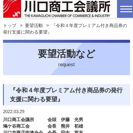
トップ
>
要望活動
>
『令和４年度プレミアム付き商品券の
発行支援に関わる要望』
要望活動など
request
『令和４年度プレミアム付き商品券の発行
支援に関わる要望』
2022.03.29
川口商工会議所 会頭 伊藤 光男
鳩ケ谷商工会 会長 熊井 初雄
川口市商店街連合会 会長 田中 宣充