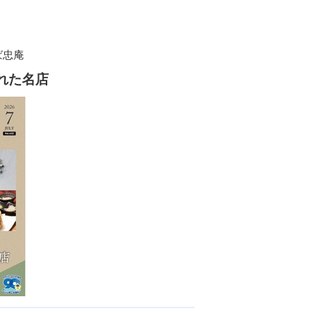
ば忠庵
れた名店