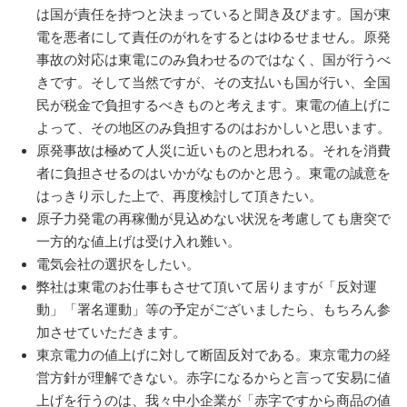
は国が責任を持つと決まっていると聞き及びます。国が東
電を悪者にして責任のがれをするとはゆるせません。原発
事故の対応は東電にのみ負わせるのではなく、国が行うべ
きです。そして当然ですが、その支払いも国が行い、全国
民が税金で負担するべきものと考えます。東電の値上げに
よって、その地区のみ負担するのはおかしいと思います。
原発事故は極めて人災に近いものと思われる。それを消費
者に負担させるのはいかがなものかと思う。東電の誠意を
はっきり示した上で、再度検討して頂きたい。
原子力発電の再稼働が見込めない状況を考慮しても唐突で
一方的な値上げは受け入れ難い。
電気会社の選択をしたい。
弊社は東電のお仕事もさせて頂いて居りますが「反対運
動」「署名運動」等の予定がございましたら、もちろん参
加させていただきます。
東京電力の値上げに対して断固反対である。東京電力の経
営方針が理解できない。赤字になるからと言って安易に値
上げを行うのは、我々中小企業が「赤字ですから商品の値