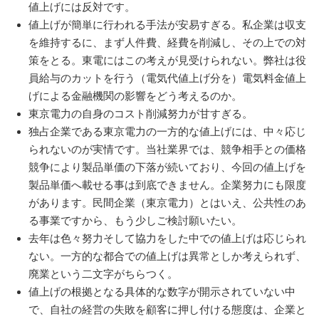
値上げには反対です。
値上げが簡単に行われる手法が安易すぎる。私企業は収支
を維持するに、まず人件費、経費を削減し、その上での対
策をとる。東電にはこの考えが見受けられない。弊社は役
員給与のカットを行う（電気代値上げ分を）電気料金値上
げによる金融機関の影響をどう考えるのか。
東京電力の自身のコスト削減努力が甘すぎる。
独占企業である東京電力の一方的な値上げには、中々応じ
られないのが実情です。当社業界では、競争相手との価格
競争により製品単価の下落が続いており、今回の値上げを
製品単価へ載せる事は到底できません。企業努力にも限度
があります。民間企業（東京電力）とはいえ、公共性のあ
る事業ですから、もう少しご検討願いたい。
去年は色々努力そして協力をした中での値上げは応じられ
ない。一方的な都合での値上げは異常としか考えられず、
廃業という二文字がちらつく。
値上げの根拠となる具体的な数字が開示されていない中
で、自社の経営の失敗を顧客に押し付ける態度は、企業と