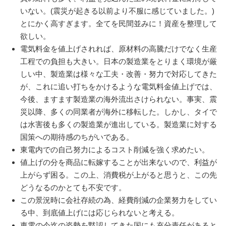
いない。(震災が起きる以前より不服に感じていました。)
とにかく高すぎます。全てを民間並みに！資産を整理して
欲しい。
電気料金を値上げされれば、原材料の高騰だけでなく生産
工程での負担も大きい。日本の製造業をとりまく環境が厳
しい中、製造業は様々な工夫・改善・努力で対応してきた
が、これに追い打ちをかけるような電気料金値上げでは、
今後、ますます製造業の海外流出さけられない。事実、震
災以降、多くの同業者が海外に移転した。しかし、タイで
は水害後も多くの製造業が進出している。製造業に対する
国策への期待感のちがいである。
東電内での自己努力によるコスト削減を強く求めたい。
値上げの分を商品に転嫁することが出来ないので、利益が
上がらず困る。この上、消費税が上がると思うと、この先
どうなるのかとても不安です。
この景況時に会社存続の為、経費削減の企業努力をしてい
る中、到底値上げには応じられないと考える。
東電の今迄の姿勢を黙認してきた国にも充分責任があると