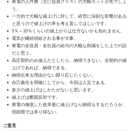
東電の人件費（主に役員クラス）の大幅カットが先でしょ
う。
一方的で大幅な値上げに対して、経営に深刻な影響がある
と思うので値上げの率を考え直してほしいです。
5％～10％くらいの値上がりは仕方ないかも知れません。
電気が継続供給される事が大事。
東電の全役員・全社員の給与の大幅な削減をした上での話
だと思う。
高圧契約のみ値上だとしたら、納得できない。全契約の値
上げであれば、納得できる。
納得出来る理由がない限り応じたくない。
自己責任を明確にしてから、今回は人災である。
多少の値上げはしかたがないと思います。
値上げは断固反対です。
東電の徹底した改革後に値上げなら納得もするだろうが、
現段階では有り得ない。
ご意見