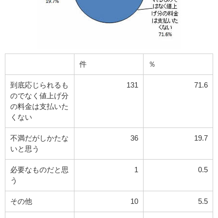
件
％
到底応じられるも
131
71.6
のでなく値上げ分
の料金は支払いた
くない
不満だがしかたな
36
19.7
いと思う
必要なものだと思
1
0.5
う
その他
10
5.5