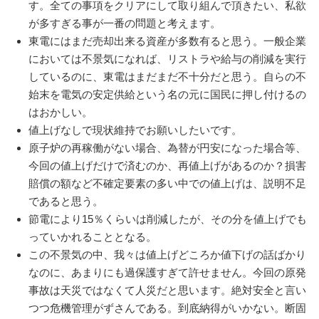
す。全ての事項をクリアにして取り組んで頂きたい、私欲
が多すぎる事が一番の問題と考えます。
東電にはまだ売却出来る資産が多数有ると思う。一般企業
においては不景気になれば、リストラや給与の削減を実行
しているのに、東電はまだまだ不十分だと思う。自らの不
始末を電気の安定供給という名の元に国民に押し付けるの
はおかしい。
値上げなしで現状維持でお願いしたいです。
原子炉の再稼働がない場合、為替が円安になった場合等、
今回の値上げだけで済むのか、再値上げがあるのか？損害
賠償の額など不確定要素の多い中での値上げは、説明不足
であると思う。
節電により15％くらいは削減したが、その分を値上げでも
っていかれることとなる。
この不景気の中、我々は値上げどころか値下げの話ばかり
なのに、あまりにも過保護すぎて許せません。今回の原発
事故は天災ではなくて人災だと思います。絶対安全と言い
つつ危機管理がずさんである。到底納得がいかない。断固