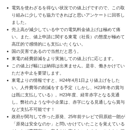
電気を使わざるを得ない状況での値上げですので、この取
り組みに少しでも協力できればと思いアンケートに回答し
ました。
売上高が減少している中での電気料金値上げは極めて痛
い。また、値上申請に関する東電（社長）の態度が極めて
高圧的で感情的にも支払いたくない。
国の災害であるので当然だと思う。
東電の経費節減をより実施しての値上げに応じます。
この値上げ幅には納得は出来ません。是非、働きかけてい
ただき中止を要望します。
東電よりの情報ですと、H24年4月1日より値上げをした
い。人件費等の削減をする予定（しかし、H23年冬の賞与
は既に支払している）。H23年度、経常赤字となる見通
し。弊社のような中小企業は、赤字になる見通しなら賞与
など支払不可能です！
政府が関与して作った原発、25年前テレビで田原総一朗が
「原発は安全なのか」と問いかけていたことを覚えている