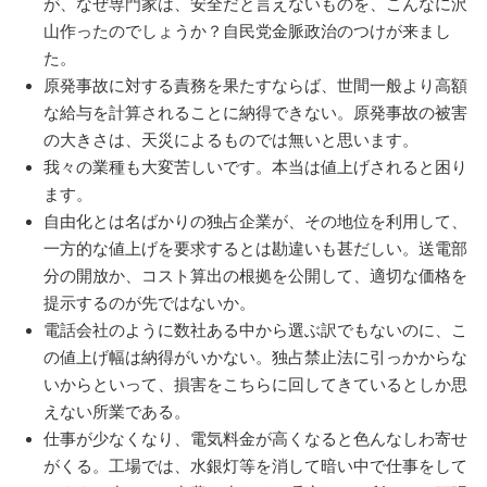
が、なぜ専門家は、安全だと言えないものを、こんなに沢
山作ったのでしょうか？自民党金脈政治のつけが来まし
た。
原発事故に対する責務を果たすならば、世間一般より高額
な給与を計算されることに納得できない。原発事故の被害
の大きさは、天災によるものでは無いと思います。
我々の業種も大変苦しいです。本当は値上げされると困り
ます。
自由化とは名ばかりの独占企業が、その地位を利用して、
一方的な値上げを要求するとは勘違いも甚だしい。送電部
分の開放か、コスト算出の根拠を公開して、適切な価格を
提示するのが先ではないか。
電話会社のように数社ある中から選ぶ訳でもないのに、こ
の値上げ幅は納得がいかない。独占禁止法に引っかからな
いからといって、損害をこちらに回してきているとしか思
えない所業である。
仕事が少なくなり、電気料金が高くなると色んなしわ寄せ
がくる。工場では、水銀灯等を消して暗い中で仕事をして