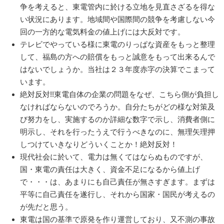
争を考えると、東電管内に於ける立地を見直さざるを得な
い状況にあります。地域間や国際間の競争を考慮しない今
回の一方的な電気料金の値上げには大反対です。
テレビでやっている様に東電のりっぱな資産をもっと整理
して、福島の方への賠償をもっと誠意をもって出来るんで
はないでしょうか。当社は２３年度赤字の決算でこまって
います。
絶対反対!!東電自体の企業の問題をなぜ、こちら側が負担し
なければならないのでろうか。自分たちがどの様な対策及
び努力をし、実施するのか詳細な数字で示し、消費者側に
明示し、それを行ったうえで行うべきなのに、無理矢理押
しつけていきなりどういくことか！絶対反対！
現代社会に於いて、電力は無くてはならぬものですが、
国・東電の責任は大きく、資金不足になるから値上げ
で・・・は、あまりにも自己責任が無さすぎます。まずは
平等に自己責任を遂行し、それから国家・国民が考えるの
が先だと思う。
東電は国の基準で原発を作り運営しており、又不測の事故