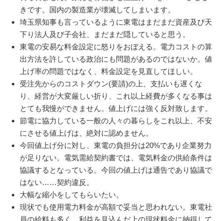
きです。国内の製造業が壊滅してしまいます。
埼玉県知事も言っているように東電はまだまだ資産及び天
下り法人及び子会社、まだまだ隠していると思う。
東電の安易な料金設定に怒りをおぼえる。電力コストの算
出方法を許している政治にも問題があるのではないか。値
上げ率の問題ではなく、料金設定を見直してほしい。
受注先からのコストダウン(要請)の上、支払いも遅くな
り、経営が大変厳しい折り、これ以上経費が多くなる事は
とても我慢ができません。値上げには強く反対致します。
節電に協力している一般の人々の暮らしをこれ以上、不安
にさせる値上げは、絶対に認めません。
今回値上げ分に対し、東電の負担分は20%であり企業努力
が足りない。電気需給契約書では、電気料金の供給条件は
協議するとなっている。今回の値上げは通告であり協議で
はない……契約違反。
大幅な縮小をしてもらいたい。
現状でも使用電力料金が高額で妥当と思われない。東電社
員の給料も多く、利益を見込んだ上の現状料金に納得して