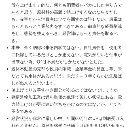
段を上げます」的な、何とも消費者をバカにしたやり方で
あると思う。原材料の高騰で値上げするなのならまだし
も、赤字だから消費者にツケを回すのは許せない。東電は
もっともっと企業努力をすべきである。徹底的な経費削減
をし、態勢を整えるべき。経営陣はもっと責任を取るべ
き。
本来、全く納得出来る内容ではない。自社責任を、使用者
に転嫁しているだけとしか思えない。電気がないと仕事が
出来ない為、Q4は不満だがしかたがないとした。
遊休不動産の売却や役員の削減、企業年金の見直し等、未
だとても余裕があると思う。未だ２～３年くらいは先延ば
しが出来ると思います。
値上げより改善すべき部分があるのではないでしょうか。
鋼構造物加工業は近年単価の低迷で苦しい状況にある、電
力値上げ分が更に追い討ちをかけるのではないか、とても
不安である。
経営状況が非常に厳しい中、年間60万年のUPは到底受け入
れられません。原発を稼働させ値上げUPをＳTOPさせるべ