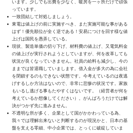
います。少しでも出費を少なく、暖房を一ヶ所だけで頑張
っています。
一致団結して対処しましょう。
東電は値上げの前に実施すべき、また実施可能な事がある
はず！優先順位が全く逆である！安易につけを回す様な値
上げは国民を愚弄している。
現状、製造単価の切り下げ、材料費の値上げ、又電気料金
の値上げが実行されようとしていますが、何を改革しても
状況が良くなっていきません。社員の給料も減少し、今の
ままでは皆退職していまします。借入金が多大の為に会社
を閉鎖するのもできない状態です。今考えているのは夜逃
げするしか方法はないので、非常に悲惨の状況です。家族
もいるし逃げる事もたやすくはないです。（経営者が何を
考えているか想像してください）。がんばろうだけでは解
決がつかず先に進みません。
不透明な所が多く、企業として国がかかわっている為、
我々では理解出来ないと判断するのが現況かと、日本の基
盤を支える零細、中小企業では、とっくに破綻していま